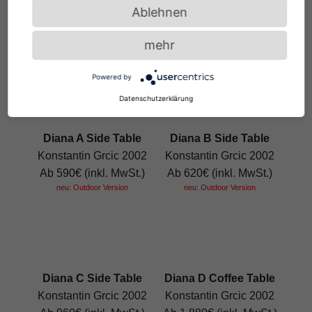
Bow Coffee Table No.
De Stijl Table
Ablehnen
3 Marble
Eileen Gray 1922
Guilherme Torres 2019
Ab 4.880€ (inkl. MwSt.)
mehr
Ab 6.900€ (inkl. MwSt.)
Powered by
Datenschutzerklärung
Diana A Side Table
Diana B Side Table
Konstantin Grcic 2002
Konstantin Grcic 2002
Ab 590€ (inkl. MwSt.)
Ab 620€ (inkl. MwSt.)
neu: Outdoor Version
neu: Outdoor Version
Diana C Side Table
Diana D Coffee Table
Konstantin Grcic 2002
Konstantin Grcic 2002