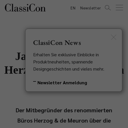
EN
Newsletter
ClassiCon News
Jacques Herzog von
Erhalten Sie exklusive Einblicke in
Produktneuheiten, spannende
Herzog & de Meuron im
Designgeschichten und vieles mehr.
Interview
Newsletter Anmeldung
Der Mitbegründer des renommierten
Büros Herzog & de Meuron über die