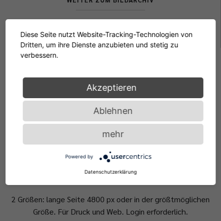
Diese Seite nutzt Website-Tracking-Technologien von
Dritten, um ihre Dienste anzubieten und stetig zu
verbessern.
Akzeptieren
HOHE
Ablehnen
AUFLÖSUNG
mehr
Powered by
Datenschutzerklärung
2 Größen: lange Seite 4800 px oder in der größtmöglichen
Größe. Für Druck und Web. Login erforderlich.