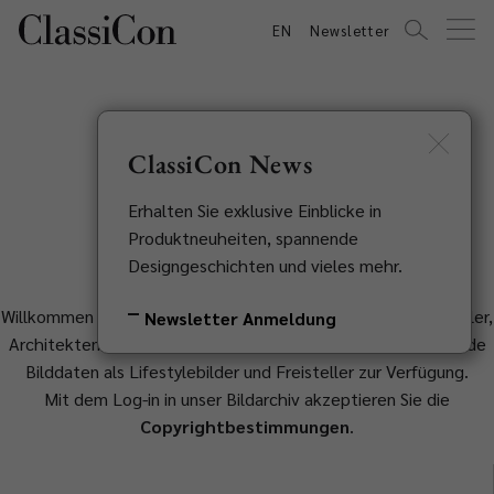
EN
Newsletter
ClassiCon News
Bildarchiv
Erhalten Sie exklusive Einblicke in
Produktneuheiten, spannende
Designgeschichten und vieles mehr.
Willkommen in unserem Bildarchiv. Dieser Bereich ist für Händler,
Newsletter Anmeldung
Architekten und Presse. Hier stellen wir Ihnen hochauflösende
Bilddaten als Lifestylebilder und Freisteller zur Verfügung.
Mit dem Log-in in unser Bildarchiv akzeptieren Sie die
Copyrightbestimmungen
.