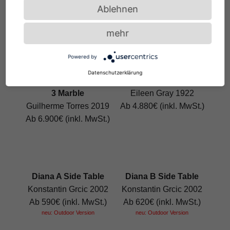
Ablehnen
Guilherme Torres 2018
Guilherme Torres 2022
Ab 2.900€ (inkl. MwSt.)
Ab 2.810€ (inkl. MwSt.)
mehr
Powered by
Datenschutzerklärung
Bow Coffee Table No.
De Stijl Table
3 Marble
Eileen Gray 1922
Guilherme Torres 2019
Ab 4.880€ (inkl. MwSt.)
Ab 6.900€ (inkl. MwSt.)
Diana A Side Table
Diana B Side Table
Konstantin Grcic 2002
Konstantin Grcic 2002
Ab 590€ (inkl. MwSt.)
Ab 620€ (inkl. MwSt.)
neu: Outdoor Version
neu: Outdoor Version