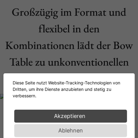
Großzügig im Format und
flexibel in den
Kombinationen lädt der Bow
Table zu unkonventionellen
Raumlösungen ein. Souverän.
Diese Seite nutzt Website-Tracking-Technologien von
Dritten, um ihre Dienste anzubieten und stetig zu
verbessern.
Akzeptieren
Ablehnen