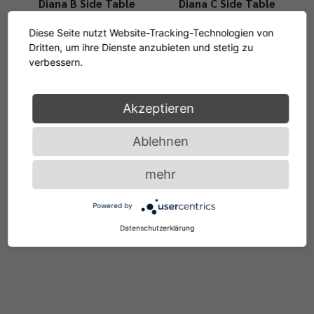
Diana B Side Table
Diana C Side Table
2002
2002
Diese Seite nutzt Website-Tracking-Technologien von
neu: Outdoor Version
Dritten, um ihre Dienste anzubieten und stetig zu
verbessern.
Akzeptieren
Diana D Coffee Table
Diana E Side Table
Ablehnen
2002
2002
mehr
Powered by
Diana F Side Table
Pallas Table
Datenschutzerklärung
2002
2003