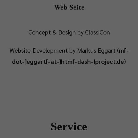
Web-Seite
Concept & Design by ClassiCon
Website-Development by Markus Eggart (
m[-
dot-]eggart[-at-]htm[-dash-]project.de
)
Service