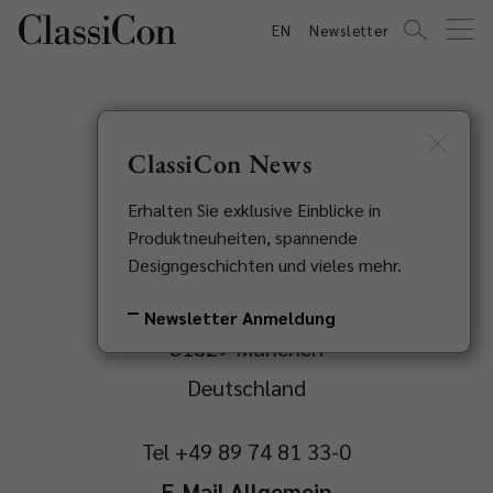
EN
Newsletter
ClassiCon News
Impressum
Erhalten Sie exklusive Einblicke in
Produktneuheiten, spannende
Designgeschichten und vieles mehr.
ClassiCon GmbH
Sigmund-Riefler-Bogen 3
Newsletter Anmeldung
81829 München
Deutschland
Tel +49 89 74 81 33-0
E-Mail Allgemein