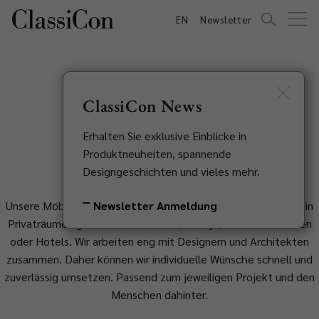
EN
Newsletter
ClassiCon News
Projekte
Erhalten Sie exklusive Einblicke in
Produktneuheiten, spannende
Designgeschichten und vieles mehr.
Newsletter Anmeldung
Unsere Möbel sind ein Bekenntnis zu Substanz und Qualität - in
Privaträumen genauso wie in Büros, Lobbys, Geschäftsräumen
oder Hotels. Wir arbeiten eng mit Designern und Architekten
zusammen. Daher können wir individuelle Wünsche schnell und
zuverlässig umsetzen. Passend zum jeweiligen Projekt und den
Menschen dahinter.