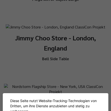
Jimmy Choo Store - London,
England
Bell Side Table
Nordstorm Flagship Store - New
Diese Seite nutzt Website-Tracking-Technologien von
Dritten, um ihre Dienste anzubieten und stetig zu