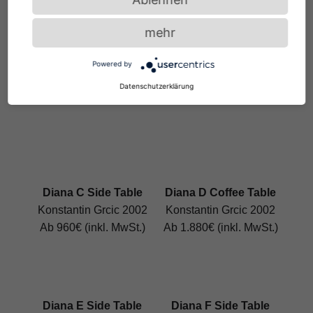
mehr
Diana A Side Table
Diana B Side Table
Powered by
Konstantin Grcic 2002
Konstantin Grcic 2002
Ab 590€ (inkl. MwSt.)
Ab 620€ (inkl. MwSt.)
Datenschutzerklärung
neu: Outdoor Version
neu: Outdoor Version
Diana C Side Table
Diana D Coffee Table
Konstantin Grcic 2002
Konstantin Grcic 2002
Ab 960€ (inkl. MwSt.)
Ab 1.880€ (inkl. MwSt.)
Diana E Side Table
Diana F Side Table