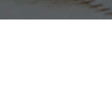
Bonaparte Armchair
Eileen Gray, 1935
Ab 3.870€ (inkl. MwSt.)
Bonaparte ist einer der seltenen Fälle, in denen es
gelungen ist, den üppigen Komfort eines Polstersessels
so mit einer Stahlrohrkonstruktion zu verbinden, dass
das Ergebnis Leichtigkeit und Bequemlichkeit zugleich
ausstrahlt. Eigentlich als Salonmöbel konzipiert, fand