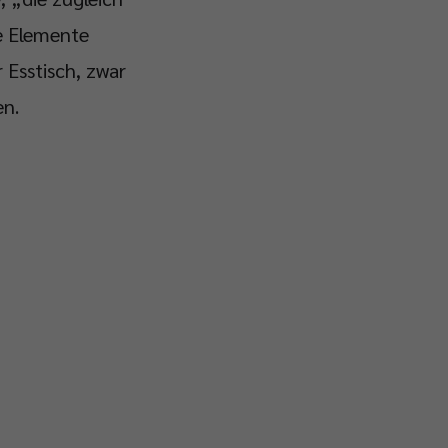
e Elemente
 Esstisch, zwar
en.