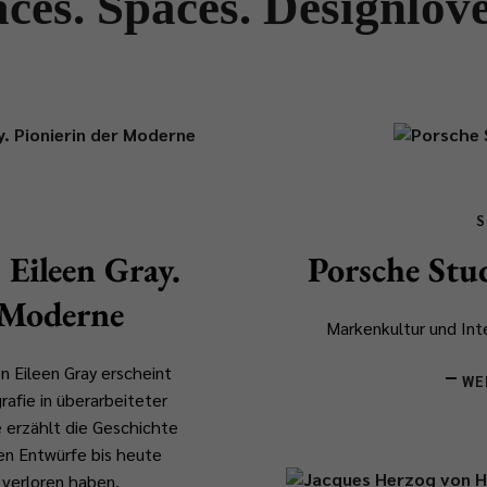
aces. Spaces. Designlove
S
 Eileen Gray.
Porsche St
 Moderne
Markenkultur und Int
n Eileen Gray erscheint
WE
rafie in überarbeiteter
e
erzählt die Geschichte
ren Entwürfe bis heute
t verloren haben.