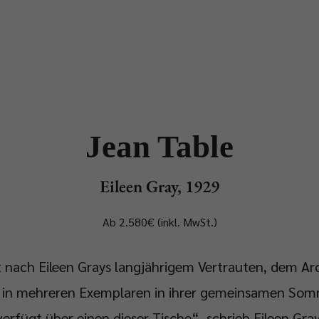
dukte
Designer
Händler
Projekte
News & Stories
Jean Table
Eileen Gray, 1929
Ab 2.580€ (inkl. MwSt.)
 nach Eileen Grays langjährigem Vertrauten, dem Ar
d in mehreren Exemplaren in ihrer gemeinsamen Somm
rfügt über einen dieser Tische“, schrieb Eileen Gray