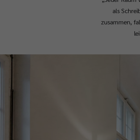
als Schre
zusammen, falt
le