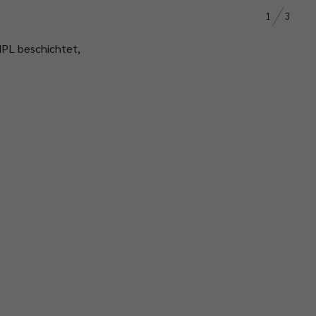
1
3
HPL beschichtet,