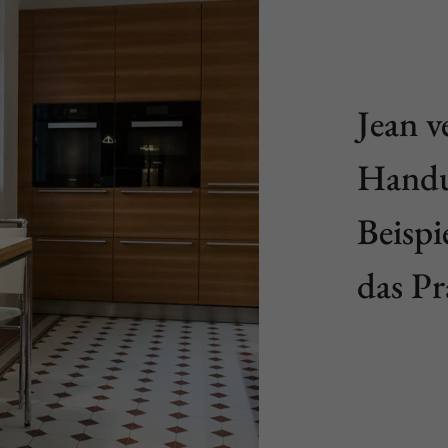
Jean v
Handu
Beispi
das Pr