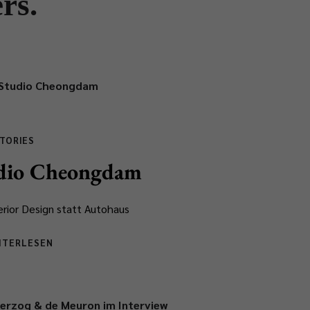
rs.
TORIES
udio Cheongdam
erior Design statt Autohaus
ITERLESEN