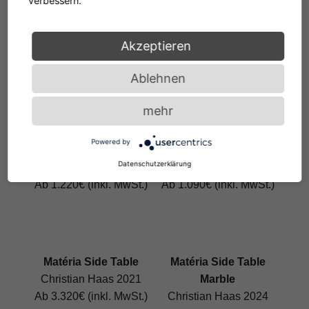
verbessern.
Diana C Side Table
Diana D Coffee Table
Akzeptieren
Konstantin Grcic 2002
Konstantin Grcic 2002
Ab 960€ (inkl. MwSt.)
Ab 1.880€ (inkl. MwSt.)
Ablehnen
mehr
Powered by
Diana E Side Table
Diana F Side Table
Datenschutzerklärung
Konstantin Grcic 2002
Konstantin Grcic 2002
Ab 1.220€ (inkl. MwSt.)
Ab 1.090€ (inkl. MwSt.)
Matéria Side Table
Matéria Side Table
Christian Haas 2021
Marble
Ab 3.320€ (inkl. MwSt.)
Christian Haas 2024