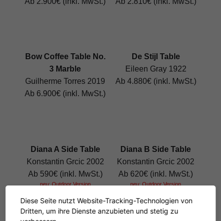
Ab 2.900€ (inkl. MwSt.)
Ab 2.810€ (inkl. MwSt.)
Bow Coffee Table No.
De Stijl Table
3 Marble
Eileen Gray 1922
Guilherme Torres 2019
Ab 4.880€ (inkl. MwSt.)
Ab 6.900€ (inkl. MwSt.)
Diana A Side Table
Diana B Side Table
Konstantin Grcic 2002
Konstantin Grcic 2002
Ab 590€ (inkl. MwSt.)
Ab 620€ (inkl. MwSt.)
neu: Outdoor Version
neu: Outdoor Version
Diese Seite nutzt Website-Tracking-Technologien von
Dritten, um ihre Dienste anzubieten und stetig zu