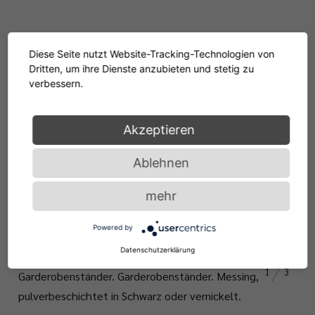
Diese Seite nutzt Website-Tracking-Technologien von
Dritten, um ihre Dienste anzubieten und stetig zu
verbessern.
Details
Akzeptieren
Beschreibung
Materialien
Maße
Downloads
Bildarchiv
Ablehnen
mehr
Powered by
Datenschutzerklärung
1
3
Garderobenständer
.
Garderobenständer
.
Messing
,
pulverbeschichtet
in Schwarz
oder
vernickelt
.