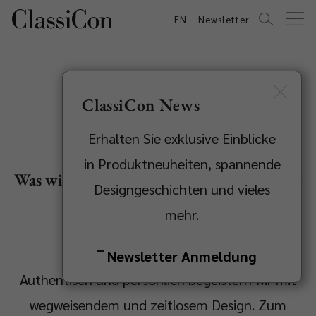
EN
Newsletter
ClassiCon News
Über Uns
Erhalten Sie exklusive Einblicke
in Produktneuheiten, spannende
Was wirklich Qualität hat, entscheidet die
Designgeschichten und vieles
Zeit.
mehr.
Newsletter Anmeldung
Authentisch und persönlich begeistern wir mit
wegweisendem und zeitlosem Design. Zum