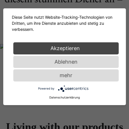
er bewahrt ihn faltenfrei bis
Diese Seite nutzt Website-Tracking-Technologien von
Dritten, um ihre Dienste anzubieten und stetig zu
zum nächsten Morgen.
verbessern.
Akzeptieren
Ablehnen
mehr
Powered by
Datenschutzerklärung
Living with our products