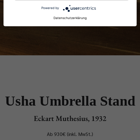
Powered by
Datenschutzerklärung
Usha Umbrella Stand
Eckart Muthesius, 1932
Ab 930€ (inkl. MwSt.)