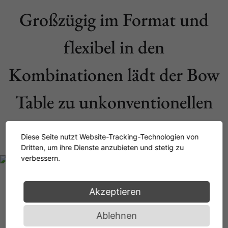
Großzügig im Format und
flexibel in den
Kombinationen lädt der Bow
Table zu unkonventionellen
Raumlösungen ein. Souverän.
Diese Seite nutzt Website-Tracking-Technologien von
Dritten, um ihre Dienste anzubieten und stetig zu
verbessern.
Akzeptieren
Ablehnen