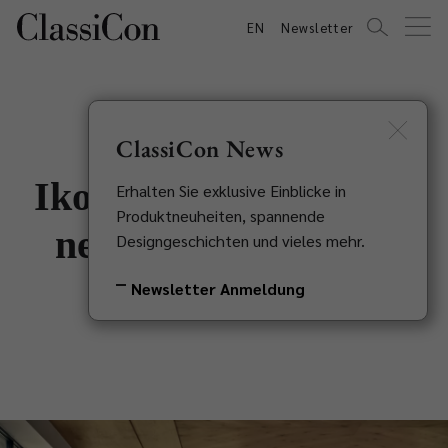
EN
Newsletter
ClassiCon News
Ikonische Entwürfe in
Erhalten Sie exklusive Einblicke in
Produktneuheiten, spannende
neuer Optik - Silver
Designgeschichten und vieles mehr.
Collection
Newsletter Anmeldung