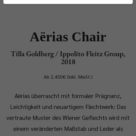
Aërias Chair
Tilla Goldberg / Ippolito Fleitz Group,
2018
Ab 2.450€ (inkl. MwSt.)
Aërias überrascht mit formaler Prägnanz,
Leichtigkeit und neuartigem Flechtwerk: Das
vertraute Muster des Wiener Geflechts wird mit
einem veränderten Maßstab und Leder als