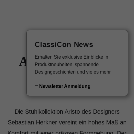
EN
Newsletter
ClassiCon News
Aristo Armchair
Erhalten Sie exklusive Einblicke in
Produktneuheiten, spannende
Designgeschichten und vieles mehr.
Sebastian Herkner, 2025
Newsletter Anmeldung
Ab 2.140€ (inkl. MwSt.)
Die Stuhlkollektion Aristo des Designers
Sebastian Herkner vereint ein hohes Maß an
Komfort mit einer präzisen Formgebung. Der