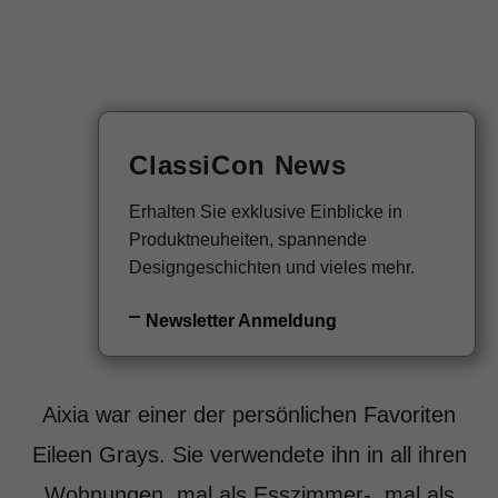
EN
Newsletter
ClassiCon News
Aixia Chair
Erhalten Sie exklusive Einblicke in
Produktneuheiten, spannende
Designgeschichten und vieles mehr.
Eileen Gray, 1928
Newsletter Anmeldung
Ab 2.380€ (inkl. MwSt.)
Aixia war einer der persönlichen Favoriten
Eileen Grays. Sie verwendete ihn in all ihren
Wohnungen, mal als Esszimmer-, mal als