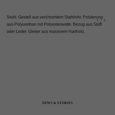
Stuhl. Gestell
aus
verchromtem
Stahlrohr
.
Pols
terung
1
2
aus
Polyurethan
mit
Polyesterwatte
.
Bezug
aus
Stoff
oder
Leder
.
Gleiter
aus
massivem
Hartholz
.
NEWS & STORIES