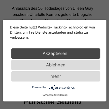
Anlässlich des 50. Todestages von Eileen Gray
erscheint Charlotte Kerners gefeierte Biografie
in überarbeiteter Neuauflage.
Pionierin der
Moderne
erzählt die Geschichte einer
Diese Seite nutzt Website-Tracking-Technologien von
Dritten, um ihre Dienste anzubieten und stetig zu
visionären Gestalterin, deren Entwürfe bis
verbessern.
heute nichts von ihrer Aktualität verloren
haben.
Akzeptieren
WEITERLESEN
Ablehnen
mehr
Powered by
STORIES
Datenschutzerklärung
Porsche Studio