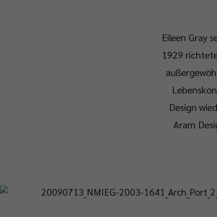
Eileen Gray se
1929 richtet
außergewöhn
Lebenskonz
Design wied
Aram Desig