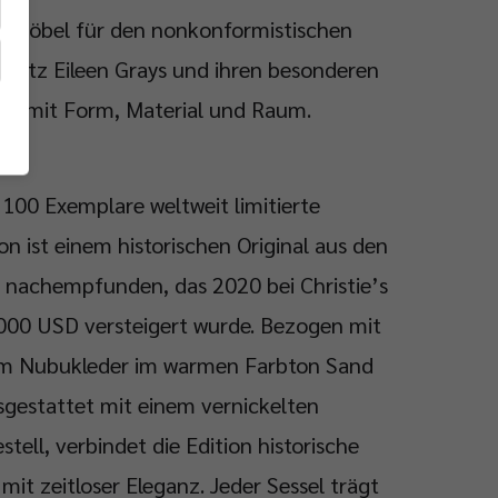
s Möbel für den nonkonformistischen
satz Eileen Grays und ihren besonderen
g mit Form, Material und Raum.
 100 Exemplare weltweit limitierte
on ist einem historischen Original aus den
 nachempfunden, das 2020 bei Christie’s
000 USD versteigert wurde. Bezogen mit
m Nubukleder im warmen Farbton Sand
gestattet mit einem vernickelten
stell, verbindet die Edition historische
mit zeitloser Eleganz. Jeder Sessel trägt