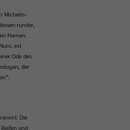
n Michelin-
dessen runder,
 den Namen.
„Nunc est
einer Ode des
eslogan, der
en“.
 nimmt: Die
 Reifen und