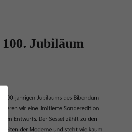
 100. Jubiläum
es 100-jährigen Jubiläums des Bibendum
ntieren wir eine limitierte Sonderedition
schen Entwurfs. Der Sessel zählt zu den
rbeiten der Moderne und steht wie kaum