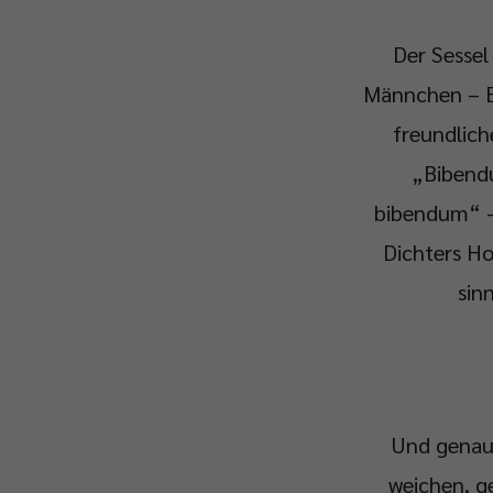
Der Sessel
Männchen – Ei
freundlich
„Bibendu
bibendum“ – 
Dichters Ho
sin
Und genau 
weichen, g