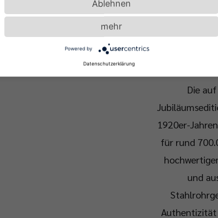
Ablehnen
ein andere
mehr
Gestaltungsan
Umgan
Powered by
Datenschutzerklärung
Die auf
Jubiläumsediti
1920er-Jahren
für rund 700.
hochwertige
und aus
Stahlrohrge
Authentizität 