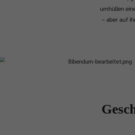
umhüllen ein
– aber auf ih
Gesch