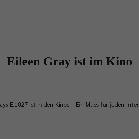
dukte
Designer
Händler
Projekte
News & Stories
Eileen Gray ist im Kino
ays E.1027 ist in den Kinos – Ein Muss für jeden Inte