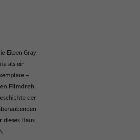
ie Eileen Gray
e als ein
Exemplare –
den Filmdreh
Geschichte der
emberaubenden
ür dieses Haus
n.