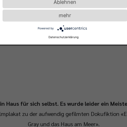
Ablehnen
mehr
Powered by
Datenschutzerklärung
in Haus für sich selbst. Es wurde leider ein Meis
lmplakat zu der aufwendig gefilmten Dokufiktion «E
Gray und das Haus am Meer».