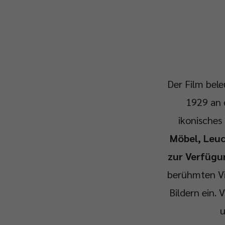
Der Film bele
1929 an 
ikonisches
Möbel, Leuc
zur Verfügun
berühmten Vi
Bildern ein. 
u