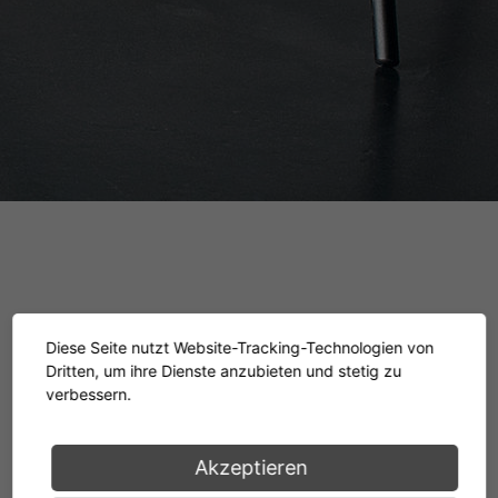
Notos Standing Desk
Diese Seite nutzt Website-Tracking-Technologien von
Dritten, um ihre Dienste anzubieten und stetig zu
verbessern.
Thomas Kühl & Andreas Krob, 1997
Akzeptieren
Ab 1.820€ (inkl. MwSt.)