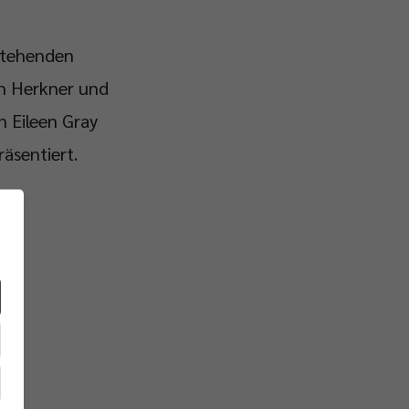
stehenden
n Herkner und
n Eileen Gray
äsentiert.