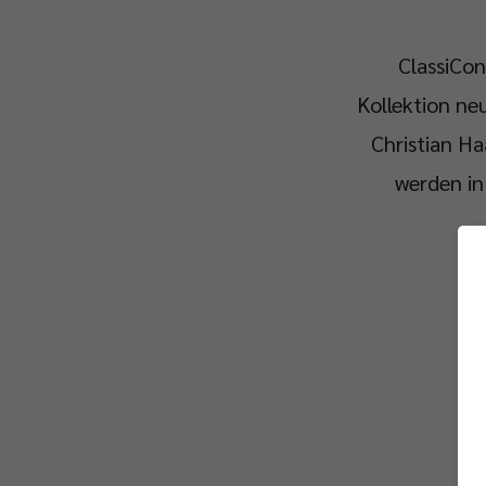
ClassiCo
Kollektion n
Christian Ha
werden in