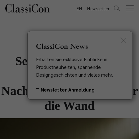
EN
Newsletter
ClassiCon News
Sebastian Herkner x
Erhalten Sie exklusive Einblicke in
Produktneuheiten, spannende
Caparol Icons:
Designgeschichten und vieles mehr.
Nachhaltiger Lifestyle für
Newsletter Anmeldung
die Wand