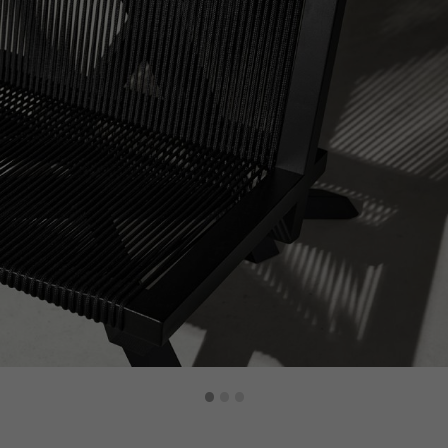
·
·
·