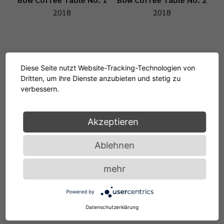
2018
2018
Bow Coffee Table No. 3
Bow Coffee Table No. 4
Diese Seite nutzt Website-Tracking-Technologien von
Dritten, um ihre Dienste anzubieten und stetig zu
2018
2018
verbessern.
Akzeptieren
Bow Coffee Table No. 5
Bow Coffee Table No. 6
Ablehnen
2018
2022
mehr
Powered by
Datenschutzerklärung
ALLE ANSEHEN