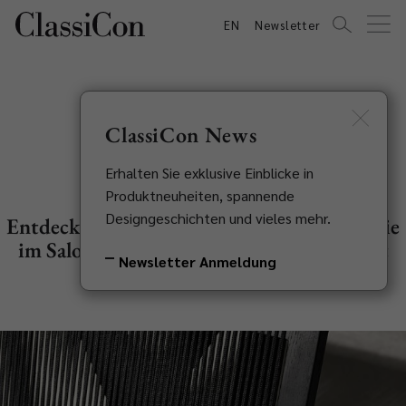
EN
Newsletter
ClassiCon News
Neuheiten 2024
Erhalten Sie exklusive Einblicke in
Produktneuheiten, spannende
Designgeschichten und vieles mehr.
Entdecken Sie unsere Produktneuheiten, die
im Salone del Mobile erstmalig präsentiert
Newsletter Anmeldung
wurden