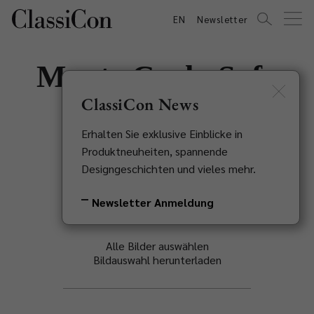
EN
Newsletter
Monte Carlo Sofa
ClassiCon News
Eileen Gray, 1929
Erhalten Sie exklusive Einblicke in
Zurück zur Übersicht
Produktneuheiten, spannende
Designgeschichten und vieles mehr.
Newsletter Anmeldung
Alle Bilder auswählen
Bildauswahl herunterladen