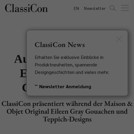
EN
Newsletter
ClassiCon News
Ausstellung in Paris:
Erhalten Sie exklusive Einblicke in
Produktneuheiten, spannende
Eileen Gray – Non
Designgeschichten und vieles mehr.
Conformist Artist
Newsletter Anmeldung
ClassiCon präsentiert während der Maison &
Objet Original Eileen Gray Gouachen und
Teppich-Designs