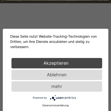
In unserem temporären Showroom in Paris
Diese Seite nutzt Website-Tracking-Technologien von
zeigen ClassiCon und SILVERA eine
Dritten, um ihre Dienste anzubieten und stetig zu
verbessern.
einzigartige Privatsammlung von Original-
Gouachen und Collagen der legendären
Akzeptieren
Designerin. Inspiriert von diesen Beispielen
Ablehnen
ihrer lebenslangen künstlerischen Arbeit,
wurden neue Entwürfe in handgeknüpfte
mehr
Teppiche aus feinster Wolle umgesetzt.
Powered by
Datenschutzerklärung