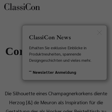
EN
Newsletter
ClassiCon News
Corker No. 1 Marble
Erhalten Sie exklusive Einblicke in
Produktneuheiten, spannende
Designgeschichten und vieles mehr.
Herzog & de Meuron, 2023
Newsletter Anmeldung
Ab 6.100€ (inkl. MwSt.)
Die Silhouette eines Champagnerkorkens diente
Herzog [&] de Meuron als Inspiration für die
Gestaltung des als Hocker oder Beistelltisch zu