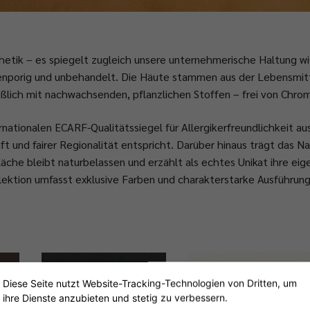
sthetik – es spiegelt zugleich unsere unternehmerische Haltung w
enporig und unbehandelt. Die Häute stammen aus der Lebensmitte
ßlich mit nachwachsenden, pflanzlichen Stoffen – frei von Chro
nationalen ECARF-Qualitätssiegel für Allergikerfreundlichkeit au
t und fairer Regionalität entspricht. Darüber hinaus trägt das Na
che bleibt naturbelassen und erzählt als echtes Unikat ihre eig
llektion umfasst exklusive Farben und charakterstarke Ausführun
Diese Seite nutzt Website-Tracking-Technologien von Dritten, um
ihre Dienste anzubieten und stetig zu verbessern.