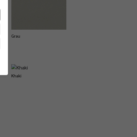
Grau
Khaki