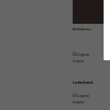
Mokkabraun
Cognac
Lederband
Cognac