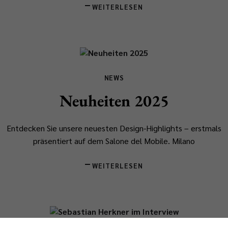
WEITERLESEN
NEWS
Neuheiten 2025
Entdecken Sie unsere neuesten Design-Highlights – erstmals
präsentiert auf dem Salone del Mobile.
​Milano
WEITERLESEN