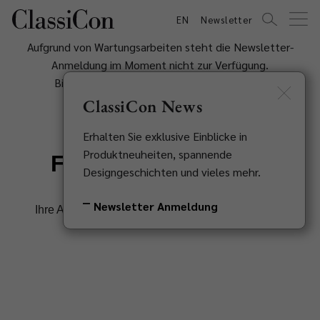
EN
Newsletter
Aufgrund von Wartungsarbeiten steht die Newsletter-
Anmeldung im Moment nicht zur Verfügung.
Bitte Versuchen Sie es später noch einmal.
Wir bitten um Ihr Verständnis.
ClassiCon News
Erhalten Sie exklusive Einblicke in
Produktneuheiten, spannende
Designgeschichten und vieles mehr.
Newsletter Anmeldung