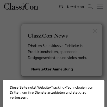
EN
Newsletter
ClassiCon News
Lebenslauf
Erhalten Sie exklusive Einblicke in
Produktneuheiten, spannende
Designgeschichten und vieles mehr.
[TODO] Text
Newsletter Anmeldung
Diese Seite nutzt Website-Tracking-Technologien von
Dritten, um ihre Dienste anzubieten und stetig zu
verbessern.