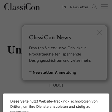
EN
Newsletter
ClassiCon News
Unternehmensprofil
Erhalten Sie exklusive Einblicke in
Produktneuheiten, spannende
kurz
Designgeschichten und vieles mehr.
Newsletter Anmeldung
[TODO]
Diese Seite nutzt Website-Tracking-Technologien von
Dritten, um ihre Dienste anzubieten und stetig zu
verbessern.