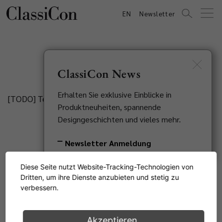
EN
Newsletter
Fight Copies
ClassiCon News
Erhalten Sie exklusive Einblicke in
[TODO] Text
Produktneuheiten, spannende
Designgeschichten und vieles mehr.
Newsletter Anmeldung
Service
Diese Seite nutzt Website-Tracking-Technologien von
Dritten, um ihre Dienste anzubieten und stetig zu
verbessern.
NEWSLETTER BESTELLEN
Akzeptieren