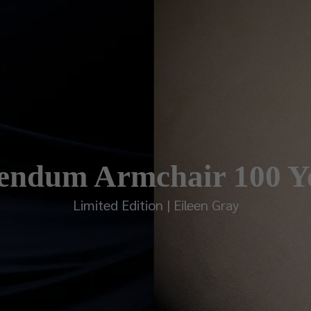
endum Armchair 100 Y
Limited Edition | Eileen Gray